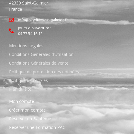
42330 Saint-Galmier
France
info@skydivesaintgalmier.fr
Jours d'ouverture :
04 77 54 16 12
Mentions Légales
Conditions Générales d’Utilisation
Conditions Générales de Vente
Politique de protection des données
Politique de cookies
Plan du site
Mon compte
Créer mon compte
Réserver un Baptême
Réserver une Formation PAC