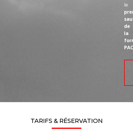
le
pre
sau
de
la
for
PAC
TARIFS & RÉSERVATION