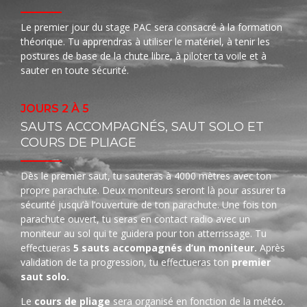
Le premier jour du stage PAC sera consacré à la formation
théorique. Tu apprendras à utiliser le matériel, à tenir les
postures de base de la chute libre, à piloter ta voile et à
sauter en toute sécurité.
JOURS 2 À 5
SAUTS ACCOMPAGNÉS, SAUT SOLO ET
COURS DE PLIAGE
Dès le premier saut, tu sauteras à 4000 mètres avec ton
propre parachute. Deux moniteurs seront là pour assurer ta
sécurité jusqu’à l’ouverture de ton parachute. Une fois ton
parachute ouvert, tu seras en contact radio avec un
moniteur au sol qui te guidera pour ton atterrissage. Tu
effectueras
5 sauts accompagnés d’un moniteur.
Après
validation de ta progression, tu effectueras ton
premier
saut solo.
Le
cours de pliage
sera organisé en fonction de la météo.