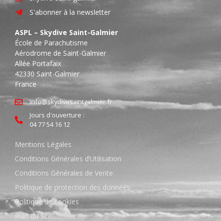
S'abonner à la newsletter
ASPL – Skydive Saint-Galmier
École de Parachutisme
Aérodrome de Saint-Galmier
Allée Portafaix
42330 Saint-Galmier
France
info@skydivesaintgalmier.fr
Jours d'ouverture :
04 77 54 16 12
Mentions Légales
Conditions Générales d’Utilisation
Conditions Générales de Vente
Politique de protection des données
Politique de cookies
Plan du site