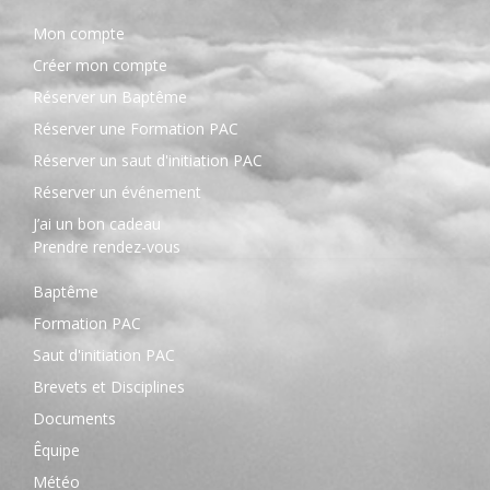
Mon compte
Créer mon compte
Réserver un Baptême
Réserver une Formation PAC
Réserver un saut d'initiation PAC
Réserver un événement
J’ai un bon cadeau
Prendre rendez-vous
Baptême
Formation PAC
Saut d'initiation PAC
Brevets et Disciplines
Documents
Êquipe
Météo